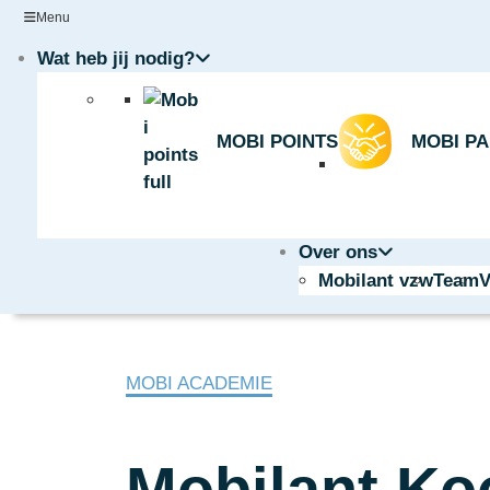
Menu
Wat heb jij nodig?
MOBI POINTS
MOBI P
Over ons
Mobilant vzw
Team
V
MOBI ACADEMIE
Mobilant Ko