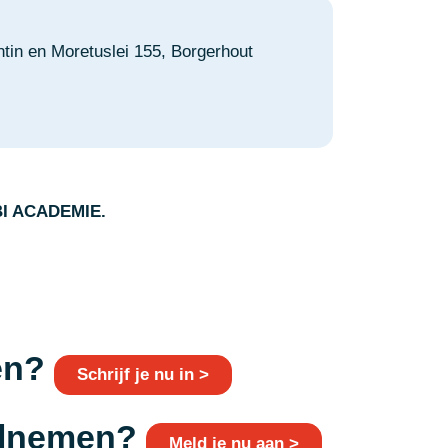
in en Moretuslei 155, Borgerhout
OBI ACADEMIE.
men?
Schrijf je nu in >
eelnemen?
Meld je nu aan >